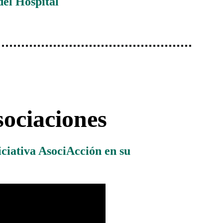
del Hospital
sociaciones 
iciativa
 AsociAcción
 en su 